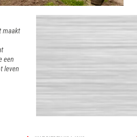
at maakt
ht
e een
ot leven