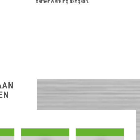
samenwerking aangaan.
AAN
EN